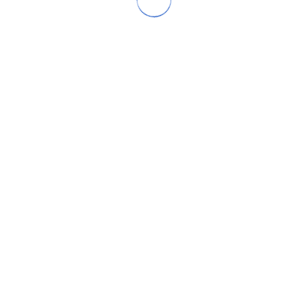
ช่วยเหลือนักเรียน นักศึกษาต่าง
ncil.